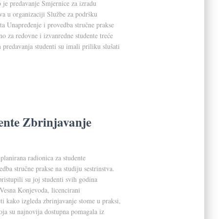
 je predavanje Smjernice za izradu
va u organizaciji Službe za podršku
kta Unapređenje i provedba stručne prakse
ano za redovne i izvanredne studente treće
predavanja studenti su imali priliku slušati
ente Zbrinjavanje
 planirana radionica za studente
dba stručne prakse na studiju sestrinstva.
ristupili su joj studenti svih godina
 Vesna Konjevoda, licencirani
eti kako izgleda zbrinjavanje stome u praksi,
 koja su najnovija dostupna pomagala iz