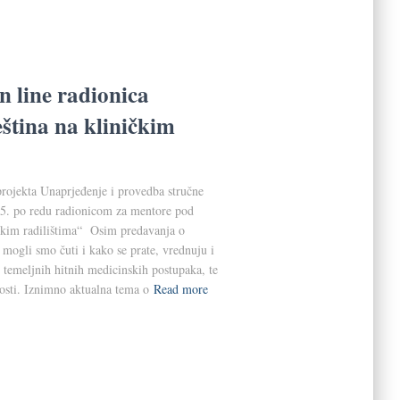
n line radionica
eština na kliničkim
 projekta Unaprjeđenje i provedba stručne
i 5. po redu radionicom za mentore pod
ičkim radilištima“ Osim predavanja o
, mogli smo čuti i kako se prate, vrednuju i
z temeljnih hitnih medicinskih postupaka, te
nosti. Iznimno aktualna tema o
Read more