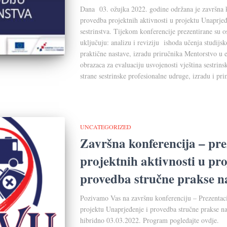
Dana 03. ožujka 2022. godine održana je završna k
provedba projektnih aktivnosti u projektu Unaprjeđ
sestrinstva. Tijekom konferencije prezentirane su o
uključuju: analizu i reviziju ishoda učenja studijs
praktične nastave, izradu priručnika Mentorstvo u e
obrazaca za evaluaciju usvojenosti vještina sestrins
strane sestrinske profesionalne udruge, izradu i pr
UNCATEGORIZED
Završna konferencija – pre
projektnih aktivnosti u pr
provedba stručne prakse na
Pozivamo Vas na završnu konferenciju – Prezentaci
projektu Unaprjeđenje i provedba stručne prakse na 
hibridno 03.03.2022. Program pogledajte ovdje.