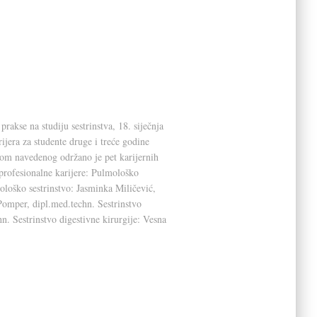
rakse na studiju sestrinstva, 18. siječnja
ijera za studente druge i treće godine
kom navedenog održano je pet karijernih
 profesionalne karijere: Pulmološko
loško sestrinstvo: Jasminka Miličević,
Pomper, dipl.med.techn. Sestrinstvo
n. Sestrinstvo digestivne kirurgije: Vesna