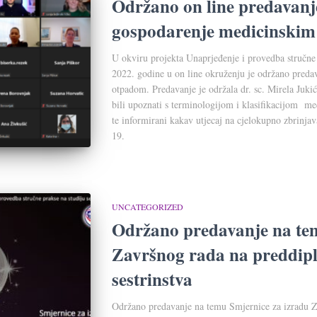
Održano on line predavanj
gospodarenje medicinski
U okviru projekta Unaprjeđenje i provedba stručne p
2022. godine u on line okruženju je održano pred
otpadom. Predavanje je održala dr. sc. Mirela Jukić
bili upoznati s terminologijom i klasifikacijom m
te informirani kakav utjecaj na cjelokupno zbrinj
19.
UNCATEGORIZED
Održano predavanje na tem
Završnog rada na preddip
sestrinstva
Održano predavanje na temu Smjernice za izradu 