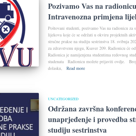
Pozivamo Vas na radionicu
Intravenozna primjena lij
Poštovani studenti, pozivamo Vas na radionicu za 
lijekova koje će se održati u okviru projektnih akt
stručne prakse na studiju sestrinstva 18. svibnja 20
za zdravstvenu njegu, Ksaver 209. Radionicu će o
Radionica je namijenjena studentima redovnog studij
studenata Radionicu možete prijaviti ovdje. Broj
dolasku,
Read more
UNCATEGORIZED
Održana završna konferenc
unaprjeđenje i provedba s
studiju sestrinstva