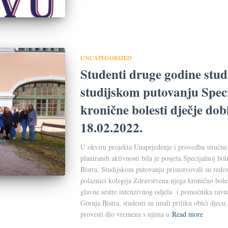
UNCATEGORIZED
Studenti druge godine studi
studijskom putovanju Speci
kronične bolesti dječje dob
18.02.2022.
U okviru projekta Unaprjeđenje i provedba stručne 
planiranih aktivnosti bila je posjeta Specijalnoj bo
Bistra. Studijskom putovanju prisustvovali su redov
polaznici kolegija Zdravstvena njega kronično bol
glavne sestre intenzivnog odjela i pomoćnika ravnat
Gornja Bistra, studenti su imali priliku obići djec
provesti dio vremena s njima u
Read more