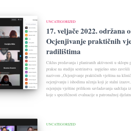
UNCATEGORIZED
17. veljače 2022. održana o
Ocjenjivanje praktičnih vj
radilištima
Ciklus predavanja i planiranih aktivnosti u sklopu
prakse na studiju sestrinstva uspješno smo završil
nazivom „Ocjenjivanje praktičnih vještina na klin
ocjenjivanju i ishodima učenja koji je stalni izazov
ocjenjuju vještine prilikom savladavanja sadržaja i
koje s specifičnosti evaluacije u patronažnoj djelat
UNCATEGORIZED