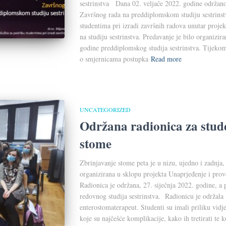
sestrinstva Dana 02. veljače 2022. godine održano
Završnog rada na preddiplomskom studiju sestrinst
studentima pri izradi završnih radova unutar proje
na studiju sestrinstva. Predavanje je bilo organizir
godine preddiplomskog studija sestrinstva. Tijekom 
o smjernicama postupka
Read more
UNCATEGORIZED
Održana radionica za stud
stome
Zbrinjavanje stome peta je u nizu, ujedno i zadnja,
organizirana u sklopu projekta Unaprjeđenje i prove
Radionica je održana, 27. siječnja 2022. godine, a p
redovnog studija sestrinstva. Radionicu je održala
enterostomaterapeut. Studenti su imali priliku vidj
koje su najčešće komplikacije, kako ih tretirati te