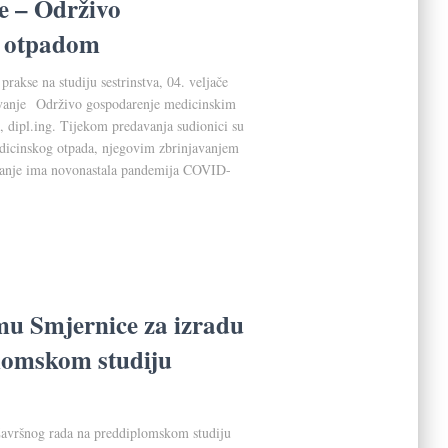
e – Održivo
m otpadom
rakse na studiju sestrinstva, 04. veljače
avanje Održivo gospodarenje medicinskim
, dipl.ing. Tijekom predavanja sudionici su
edicinskog otpada, njegovim zbrinjavanjem
avanje ima novonastala pandemija COVID-
u Smjernice za izradu
lomskom studiju
Završnog rada na preddiplomskom studiju