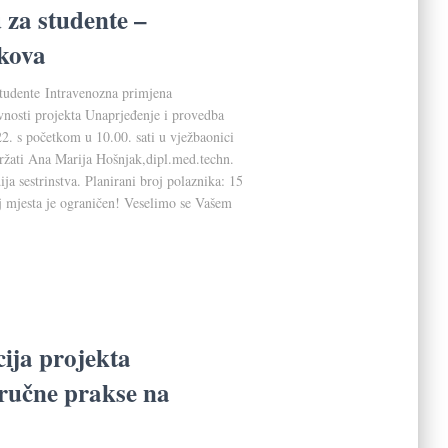
 za studente –
ekova
studente Intravenozna primjena
ivnosti projekta Unaprjeđenje i provedba
22. s početkom u 10.00. sati u vježbaonici
držati Ana Marija Hošnjak,dipl.med.techn.
a sestrinstva. Planirani broj polaznika: 15
 mjesta je ograničen! Veselimo se Vašem
ija projekta
tručne prakse na